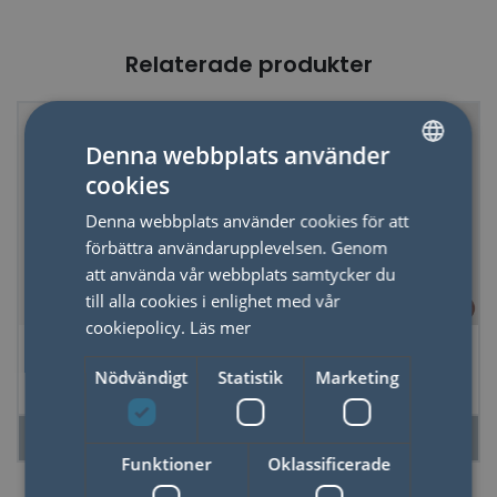
Relaterade produkter
50%
Denna webbplats använder
cookies
SWEDISH
Denna webbplats använder cookies för att
ENGLISH
förbättra användarupplevelsen. Genom
att använda vår webbplats samtycker du
till alla cookies i enlighet med vår
cookiepolicy.
Läs mer
Glasunderläggset
Flasköppnare
Världskarta
Gitarr- Rock
Nödvändigt
Statistik
Marketing
LÄS MER
LÄS MER
Funktioner
Oklassificerade