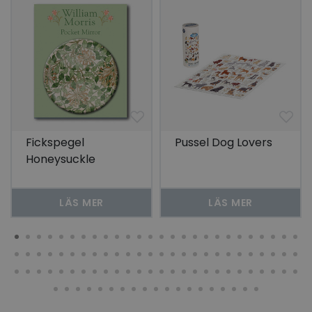
Fickspegel
Pussel Dog Lovers
Honeysuckle
LÄS MER
LÄS MER