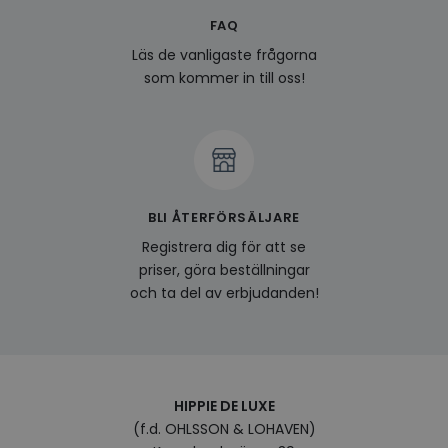
FAQ
last_viewed_products
www.hippiedeluxe.se
Session
Denna
och l
Läs de vanligaste frågorna
produ
av en
som kommer in till oss!
att fö
surfu
genom
relev
baser
surfhi
bcookie
1 år
Detta
Microsoft
MSN 1
Corporation
för at
.linkedin.com
BLI ÅTERFÖRSÄLJARE
på we
socia
Registrera dig för att se
visitorid
.www.hippiedeluxe.se
1 år
Denna
priser, göra beställningar
använ
och ta del av erbjudanden!
ident
besök
förbä
använ
genom
perso
och i
på be
HIPPIE DE LUXE
prefe
surfhi
(f.d. OHLSSON & LOHAVEN)