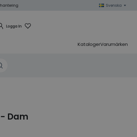
hantering
Svenska
Logga In
Kataloger
Varumärken
g- Dam