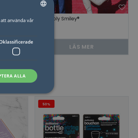
e, Gul
Paraply Smiley®
att använda vår
SWEDISH
ENGLISH
Oklassificerade
LÄS MER
PTERA ALLA
50%
sen kan inte