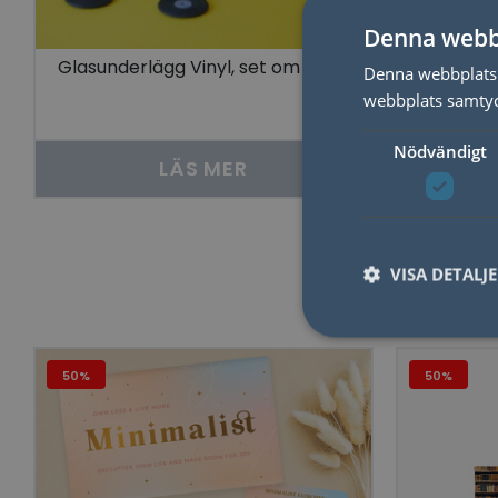
Denna webb
Glasunderlägg Vinyl, set om 4
Tändsti
Denna webbplats 
webbplats samtyck
Nödvändigt
LÄS MER
VISA DETALJ
50%
50%
Nödvändiga kakor til
användas ordentligt 
Namn