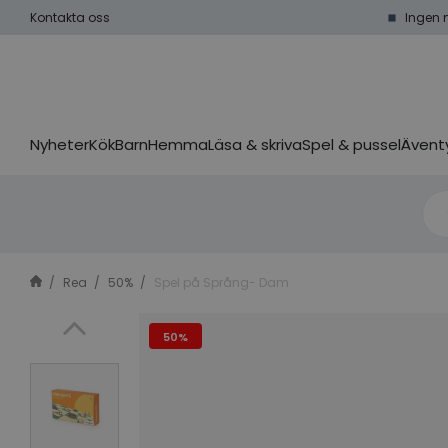
Kontakta oss
Ingen 
Nyheter
Kök
Barn
Hemma
Läsa & skriva
Spel & pussel
Äventy
Rea
50%
Spel på Språng- Dam
50%