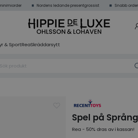
minimiorder
Nordens ledande presentgrossist
Snabb order
r & Sport
Rea
Skräddarsytt
Spel på Språn
Rea - 50% dras av i kassan!