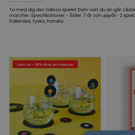
Ta med dig det tidlösa spelet Dam vart du än går. Låda
matcher. Specifikationer - Ålder: 7 år och uppåt- 2 spelar
italienska, tyska, franska
Just nu - 20% dras av i kassan