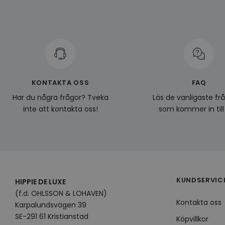
CookieScriptConse
KONTAKTA OSS
FAQ
Namn
Leverantö
Namn
Har du några frågor? Tveka
Läs de vanligaste fr
Domän
Namn
__Secure-YNID
inte att kontakta oss!
som kommer in till
Namn
li_gc
LinkedIn
_ga
Corporat
.linkedin.
_gcl_au
__Secure-
ROLLOUT_TOKEN
pageviewCount
KUNDSERVIC
HIPPIE DE LUXE
(f.d. OHLSSON & LOHAVEN)
_fbp
_ga_KL1PVWXM6R
Kontakta oss
Karpalundsvägen 39
SE-291 61 Kristianstad
Köpvillkor