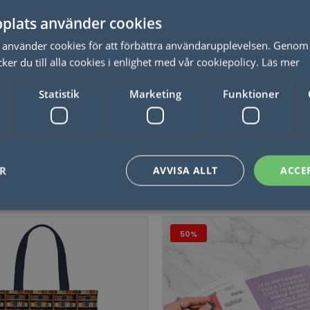
plats använder cookies
ckor Adopo Tomato, Röd
Tändstickor Adopo Snak
använder cookies för att förbättra användarupplevelsen. Genom 
er du till alla cookies i enlighet med vår cookiepolicy.
Läs mer
Statistik
Marketing
Funktioner
LÄS MER
LÄS MER
ER
AVVISA ALLT
ACCE
50%
50%
Nödvändigt
Statistik
Marketing
Funktioner
Oklassificerade
låter kärnwebbplatsfunktioner som användarinloggning och kontohantering. Webbplat
utan strikt nödvändiga cookies.
Leverantör / Domän
Utgång
Beskrivning