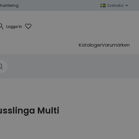
hantering
Svenska
Logga In
Kataloger
Varumärken
jusslinga Multi