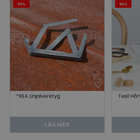
Go
50%
50%
visitorid
last_viewed_produc
bcookie
visitorid
VISITOR_INFO1_LIV
*REA Linjalverktyg
Tesil Hår
CookieScriptConse
LÄS MER