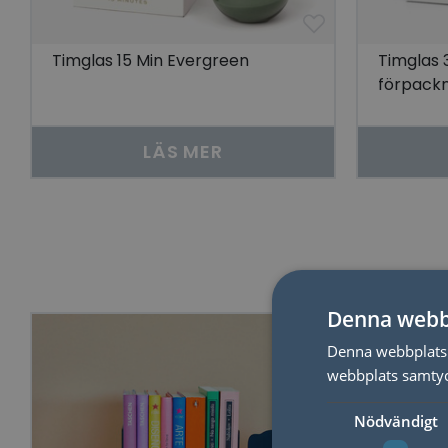
Timglas 15 Min Evergreen
Timglas 
förpackn
LÄS MER
Denna webb
Denna webbplats 
webbplats samtyck
Nödvändigt