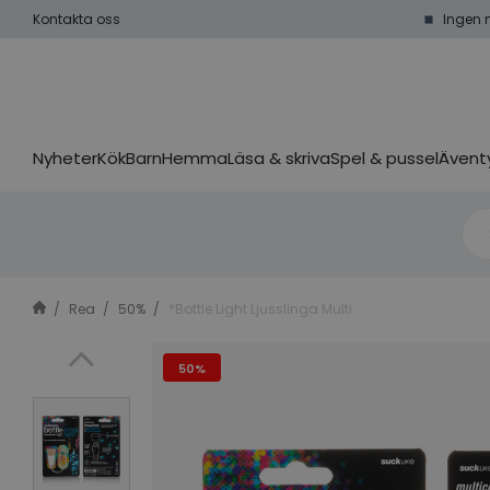
Kontakta oss
Ingen 
Nyheter
Kök
Barn
Hemma
Läsa & skriva
Spel & pussel
Äventy
Rea
50%
*Bottle Light Ljusslinga Multi
50%