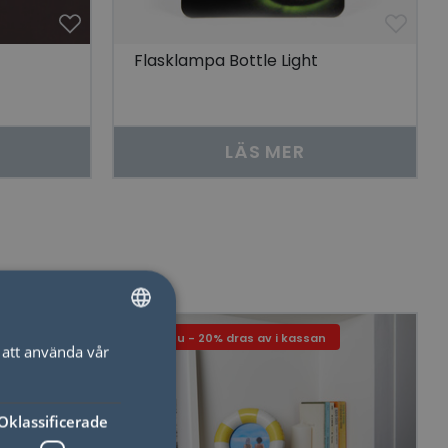
Flasklampa Bottle Light
LÄS MER
Just nu - 20% dras av i kassan
att använda vår
SWEDISH
ENGLISH
Oklassificerade