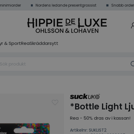
minimiorder
Nordens ledande presentgrossist
Snabb order
r & Sport
Rea
Skräddarsytt
*Bottle Light L
Rea - 50% dras av i kassan!
Artikelnr: SUKLIST2