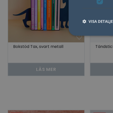
VISA DETALJ
Bokstöd Tax, svart metall
Tändstic
Nödvändiga kakor til
användas ordentligt 
Namn
LÄS MER
lidc
YSC
__cf_bm