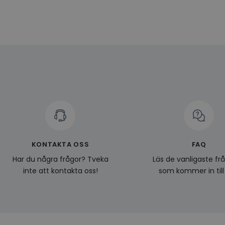
Namn
Leverantö
Namn
Domän
Namn
__Secure-YNID
Namn
li_gc
LinkedIn
_ga
Corporat
.linkedin.
_gcl_au
__Secure-
ROLLOUT_TOKEN
pageviewCount
_fbp
_ga_KL1PVWXM6R
KONTAKTA OSS
FAQ
Har du några frågor? Tveka
Läs de vanligaste fr
inte att kontakta oss!
som kommer in till