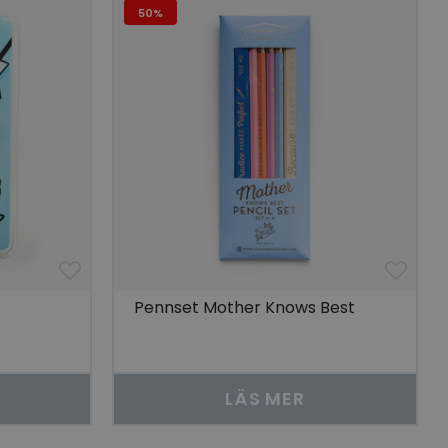
50%
 unik besökare för
t aktivera
 på besökarens
r som visas av en
se genom att föreslå
torik.
ör att dela
r.
 unik besökare för
t aktivera
 på besökarens
lla reda på
nbäddade i
Pennset Mother Knows Best
bplatsbesökaren
 Youtube-
tjänsten för att
okie. Det är
nner fungerar
LÄS MER