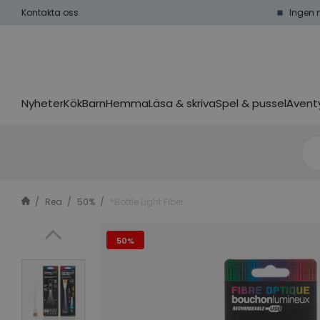
Kontakta oss
Ingen 
Nyheter
Kök
Barn
Hemma
Läsa & skriva
Spel & pussel
Äventy
Rea
50%
*Bottle Light Fiber
50%