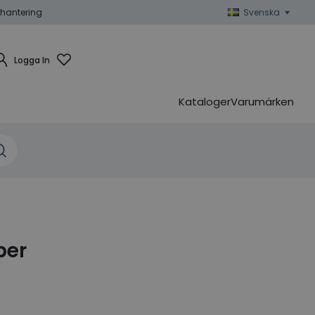
hantering
Svenska
Logga In
Kataloger
Varumärken
ber