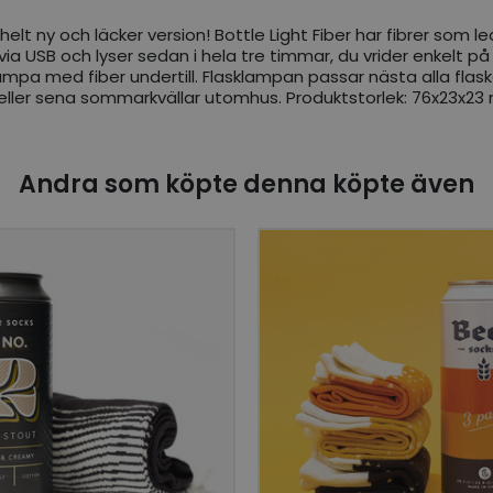
t ny och läcker version! Bottle Light Fiber har fibrer som lede
via USB och lyser sedan i hela tre timmar, du vrider enkelt på 
ampa med fiber undertill. Flasklampan passar nästa alla flaskor
 eller sena sommarkvällar utomhus. Produktstorlek: 76x23x
Andra som köpte denna köpte även