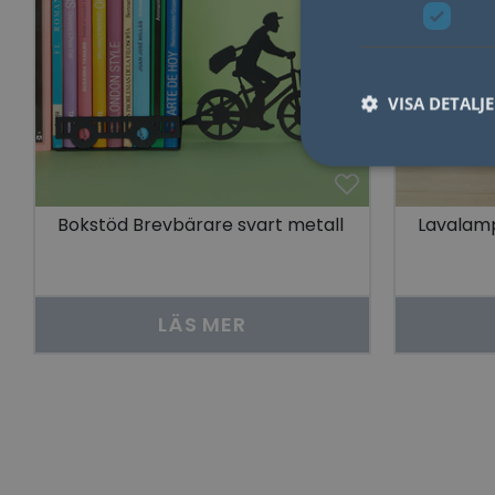
VISA DETALJ
Bokstöd Brevbärare svart metall
Lavalamp
Nödvändiga kakor til
användas ordentligt 
Namn
LÄS MER
lidc
YSC
__cf_bm