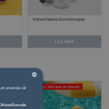
Vattenflaska Stormtrooper
LÄS MER
Just nu - 20% dras av i kassan
att använda vår
SWEDISH
ENGLISH
Oklassificerade