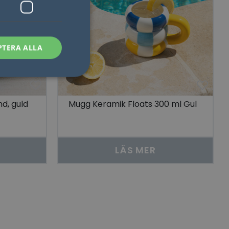
PTERA ALLA
nd, guld
Mugg Keramik Floats 300 ml Gul
sen kan inte
LÄS MER
som säkerställer att
åra visningar av
 människor och bots.
göra giltiga
lats.