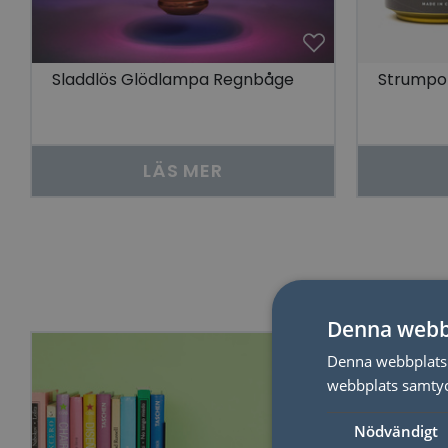
Sladdlös Glödlampa Regnbåge
Strumpor
LÄS MER
Denna webb
Denna webbplats 
webbplats samtyck
Nödvändigt