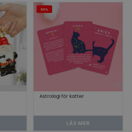
 unik besökare för
50%
t aktivera
 på besökarens
r som visas av en
se genom att föreslå
torik.
ör att dela
r.
 unik besökare för
t aktivera
 på besökarens
lla reda på
nbäddade i
bplatsbesökaren
Astrologi för katter
 Youtube-
tjänsten för att
okie. Det är
nner fungerar
LÄS MER