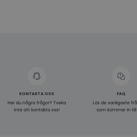
Namn
Leverantö
Namn
Domän
Namn
__Secure-YNID
Namn
li_gc
LinkedIn
_ga
Corporat
.linkedin.
_gcl_au
__Secure-
ROLLOUT_TOKEN
pageviewCount
_fbp
_ga_KL1PVWXM6R
KONTAKTA OSS
FAQ
Har du några frågor? Tveka
Läs de vanligaste fr
inte att kontakta oss!
som kommer in till