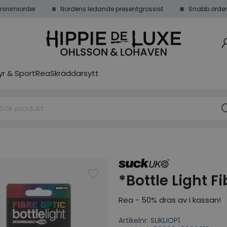
minimiorder
Nordens ledande presentgrossist
Snabb order
r & Sport
Rea
Skräddarsytt
*Bottle Light Fi
Rea - 50% dras av i kassan!
Artikelnr: SUKLIOP1