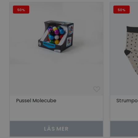
Go
visitorid
50%
50%
last_viewed_produc
bcookie
visitorid
VISITOR_INFO1_LIV
Pussel Molecube
Strumpor
CookieScriptConse
LÄS MER