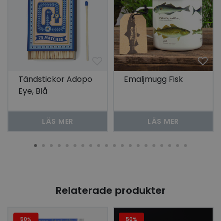
Tändstickor Adopo
Emaljmugg Fisk
Eye, Blå
LÄS MER
LÄS MER
Relaterade produkter
50%
50%