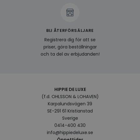
av en
att fö
surfu
genom
relev
baser
surfhi
BLI ÅTERFÖRSÄLJARE
bcookie
1 år
Detta
Microsoft
Registrera dig för att se
MSN 1
Corporation
priser, göra beställningar
för at
.linkedin.com
på we
och ta del av erbjudanden!
socia
visitorid
.www.hippiedeluxe.se
1 år
Denna
använ
ident
besök
förbä
använ
HIPPIE DE LUXE
genom
perso
(f.d. OHLSSON & LOHAVEN)
och i
Karpalundsvägen 39
på be
prefe
SE-291 61 Kristianstad
surfhi
Sverige
VISITOR_INFO1_LIVE
5
Denna
Google LLC
0414-400 430
månader
av Yo
.youtube.com
4 veckor
hålla
info@hippiedeluxe.se
använ
för Y
Öppettider