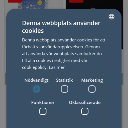
Denna webbplats använder
cookies
SWEDISH
Denna webbplats använder cookies för att
ENGLISH
förbättra användarupplevelsen. Genom
att använda vår webbplats samtycker du
*Badpärlor Liquid
*Badbomber Dark
till alla cookies i enlighet med vår
Sun
Heart
cookiepolicy.
Läs mer
LÄS MER
LÄS MER
Nödvändigt
Statistik
Marketing
Funktioner
Oklassificerade
50%