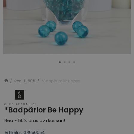
Rea
50%
*Badpärlor Be Happy
*Badpärlor Be Happy
Rea - 50% dras av i kassan!
Artikelnr: GR650054