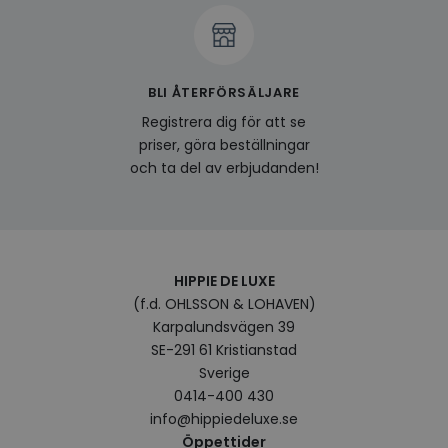
visitorid
www.hippiedeluxe.se
Session
Denna
använ
ident
besök
förbä
använ
genom
BLI ÅTERFÖRSÄLJARE
perso
och i
Registrera dig för att se
på be
priser, göra beställningar
prefe
surfhi
och ta del av erbjudanden!
last_viewed_products
www.hippiedeluxe.se
Session
Denna
och l
produ
av en
att fö
surfu
genom
HIPPIE DE LUXE
relev
baser
(f.d. OHLSSON & LOHAVEN)
surfhi
Karpalundsvägen 39
bcookie
1 år
Detta
Microsoft
SE-291 61 Kristianstad
MSN 1
Corporation
för at
Sverige
.linkedin.com
på we
0414-400 430
socia
info@hippiedeluxe.se
visitorid
.www.hippiedeluxe.se
1 år
Denna
Öppettider
använ