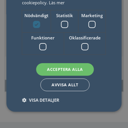
cookiepolicy.
Läs mer
Nödvändigt
Statistik
Marketing
Funktioner
Oklassificerade
Marcato Reginette
Heirol Stekpanna
Vals Atlas 150
Royal Pearl 24 cm
ACCEPTERA ALLA
AVVISA ALLT
LÄS MER
LÄS MER
VISA DETALJER
Nödvändigt
Statistik
Marketing