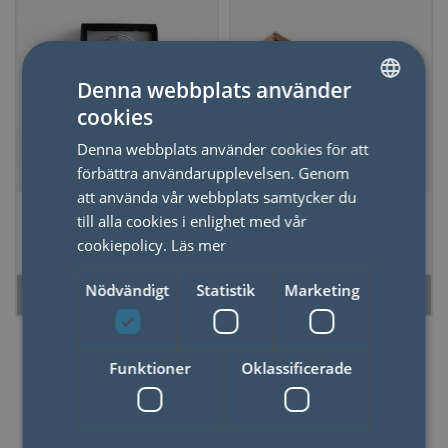
Denna webbplats använder
cookies
SWEDISH
Denna webbplats använder cookies för att
ENGLISH
förbättra användarupplevelsen. Genom
att använda vår webbplats samtycker du
Metallicpulver till
Kalligrafiset
till alla cookies i enlighet med vår
Sigill Silver inkl.
Träpenna & Bläck
cookiepolicy.
Läs mer
applikator
Nödvändigt
Statistik
Marketing
LÄS MER
LÄS MER
Funktioner
Oklassificerade
Kalligrafi