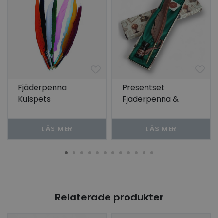
Fjäderpenna
Presentset
Kulspets
Fjäderpenna &
Bläck
LÄS MER
LÄS MER
Relaterade produkter