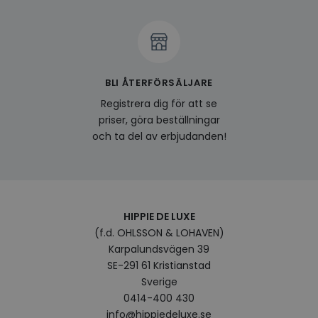
produ
av en
att fö
surfu
genom
relev
baser
surfhi
BLI ÅTERFÖRSÄLJARE
bcookie
1 år
Detta
Microsoft
Registrera dig för att se
MSN 1
Corporation
för at
.linkedin.com
priser, göra beställningar
på we
socia
och ta del av erbjudanden!
visitorid
.www.hippiedeluxe.se
1 år
Denna
använ
ident
besök
förbä
använ
genom
HIPPIE DE LUXE
perso
(f.d. OHLSSON & LOHAVEN)
och i
på be
Karpalundsvägen 39
prefe
surfhi
SE-291 61 Kristianstad
Sverige
VISITOR_INFO1_LIVE
5
Denna
Google LLC
månader
av Yo
.youtube.com
0414-400 430
4 veckor
hålla
använ
info@hippiedeluxe.se