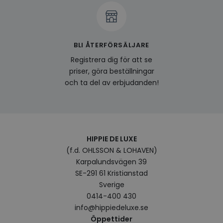
av en
att fö
surfu
genom
relev
baser
surfhi
BLI ÅTERFÖRSÄLJARE
bcookie
1 år
Detta
Registrera dig för att se
Microsoft
MSN 1
Corporation
priser, göra beställningar
för at
.linkedin.com
på we
och ta del av erbjudanden!
socia
visitorid
.www.hippiedeluxe.se
1 år
Denna
använ
ident
besök
förbä
använ
HIPPIE DE LUXE
genom
(f.d. OHLSSON & LOHAVEN)
perso
och i
Karpalundsvägen 39
på be
prefe
SE-291 61 Kristianstad
surfhi
Sverige
VISITOR_INFO1_LIVE
5
Denna
Google LLC
0414-400 430
månader
av Yo
.youtube.com
4 veckor
hålla
info@hippiedeluxe.se
använ
Öppettider
för Y