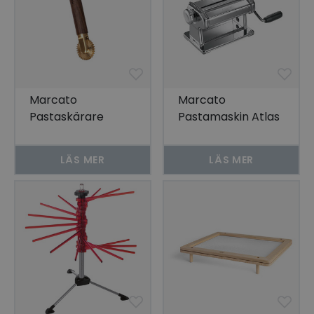
Marcato
Marcato
Pastaskärare
Pastamaskin Atlas
Heritage, Tandad,
150 Roller PRM
Valnöt och
LÄS MER
LÄS MER
mässing