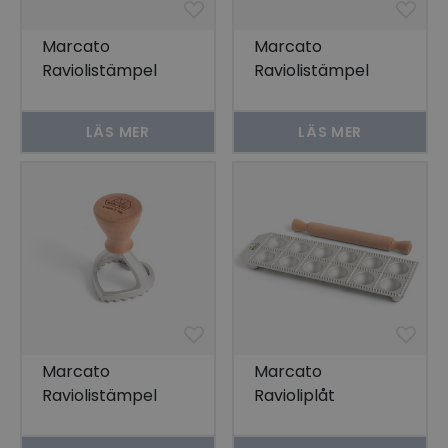
Marcato
Marcato
Raviolistämpel
Raviolistämpel
Kvadratisk 4,8 cm
Hjärta 8 cm
LÄS MER
LÄS MER
Marcato
Marcato
Raviolistämpel
Ravioliplåt
Hjärta 5 cm
Agnolotti 12 st