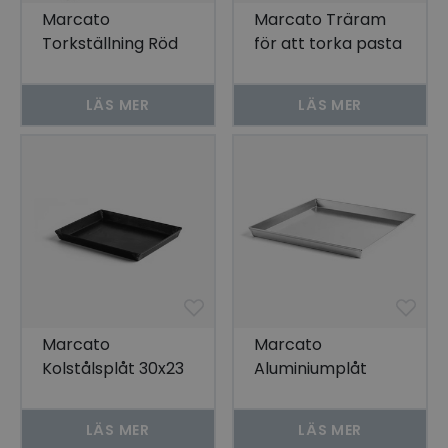
Marcato
Marcato Träram
Torkställning Röd
för att torka pasta
Classic 44x32x9
cm
LÄS MER
LÄS MER
Marcato
Marcato
Kolstålsplåt 30x23
Aluminiumplåt
cm
40x30 cm
LÄS MER
LÄS MER