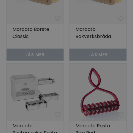
Marcato Borste
Marcato
Classic
Bakverksbräda
Classic
LÄS MER
LÄS MER
Marcato
Marcato Pasta
Pastamaskin Pasta
Bike Röd