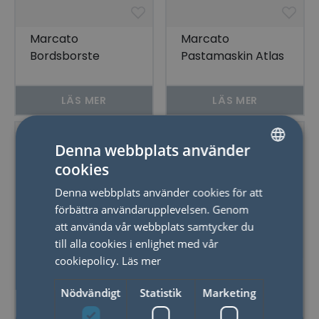
Marcato
Marcato
Bordsborste
Pastamaskin Atlas
Briociola, Valnöt
Plus, Röd
LÄS MER
LÄS MER
Denna webbplats använder
cookies
SWEDISH
Denna webbplats använder cookies för att
ENGLISH
förbättra användarupplevelsen. Genom
att använda vår webbplats samtycker du
till alla cookies i enlighet med vår
cookiepolicy.
Läs mer
Marcato
Marcato
Pastamaskin Atlas
Pastamaskin Atlas
Nödvändigt
Statistik
Marketing
Plus, Rosa
Plus, Ice