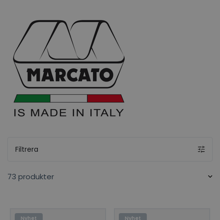
naturligt inslag i kök världen över.
Filtrera
73 produkter
Nyhet
Nyhet