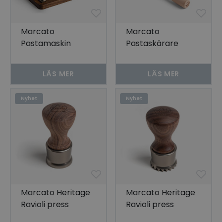
Marcato
Marcato
Pastamaskin
Pastaskärare
Otello Heritage
Classic, Rund 4,5
cm
LÄS MER
LÄS MER
Nyhet
Nyhet
Marcato Heritage
Marcato Heritage
Ravioli press
Ravioli press
Valnötsträ Slät
Valnötsträ Rund