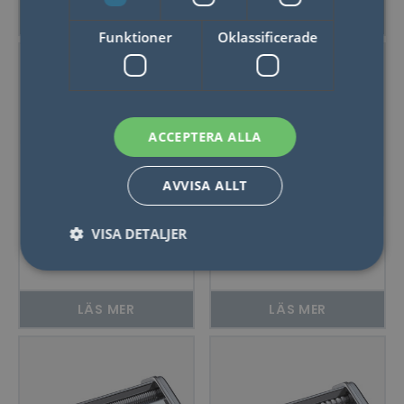
LÄS MER
LÄS MER
Funktioner
Oklassificerade
ACCEPTERA ALLA
AVVISA ALLT
Marcato
Marcato Ravioli
VISA DETALJER
Pastamaskin Atlas
Vals Atlas 150
150 Slide PRM
LÄS MER
LÄS MER
Nödvändigt
Statistik
Marketing
Funktioner
Oklassificerade
Nödvändiga kakor tillåter kärnwebbplatsfunktioner
som användarinloggning och kontohantering.
Webbplatsen kan inte användas ordentligt utan