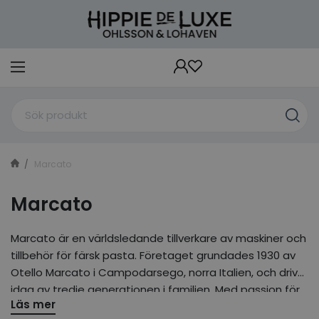
Marcato
Marcato
Marcato är en världsledande tillverkare av maskiner och
tillbehör för färsk pasta. Företaget grundades 1930 av
Otello Marcato i Campodarsego, norra Italien, och drivs
idag av tredje generationen i familjen. Med passion för
Läs mer
kvalitet och italienskt hantverk har Marcato blivit ett