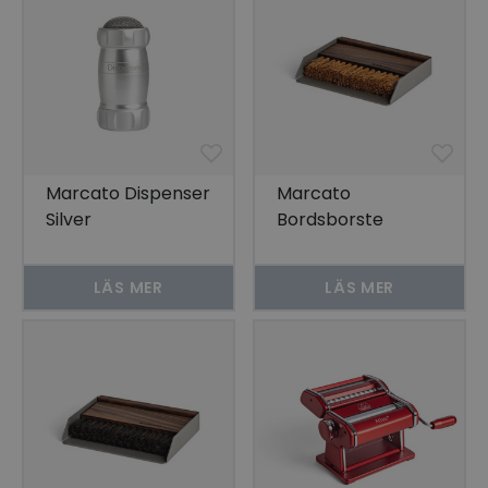
Marcato Dispenser
Marcato
Silver
Bordsborste
Briociola Vegan,
Valnöt + Kokos
LÄS MER
LÄS MER