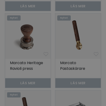
kant Ø38 mm
Ø38 mm
LÄS MER
LÄS MER
Nyhet
Nyhet
Marcato Heritage
Marcato
Ravioli press
Pastaskärare
Valnötsträ,
Heritage, Slät,
Blomma Ø50 mm
Valnöt och
LÄS MER
LÄS MER
mässing
Nyhet