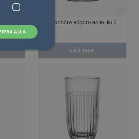
l
La Rochère Bägare Belle-île 6
st
st
PTERA ALLA
LÄS MER
sen kan inte
som säkerställer att
åra visningar av
 människor och bots.
göra giltiga
lats.