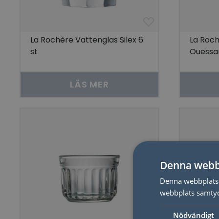
La Rochère Vattenglas Silex 6
La Roch
st
Ouessan
LÄS MER
Denna webb
Denna webbplats 
webbplats samtyck
Nödvändigt