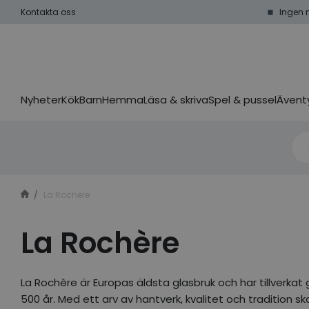
Kontakta oss
Ingen 
Nyheter
Kök
Barn
Hemma
Läsa & skriva
Spel & pussel
Äventy
La Rochère
La Rochère
La Rochère är Europas äldsta glasbruk och har tillverkat gl
500 år. Med ett arv av hantverk, kvalitet och tradition sk