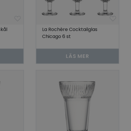
Skål
La Rochère Cocktailglas
Chicago 6 st
LÄS MER