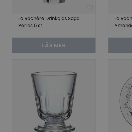
Go
visitorid
La Rochère Drinkglas Saga
La Roch
Perles 6 st
Amande
last_viewed_produc
LÄS MER
bcookie
visitorid
VISITOR_INFO1_LIV
CookieScriptConse