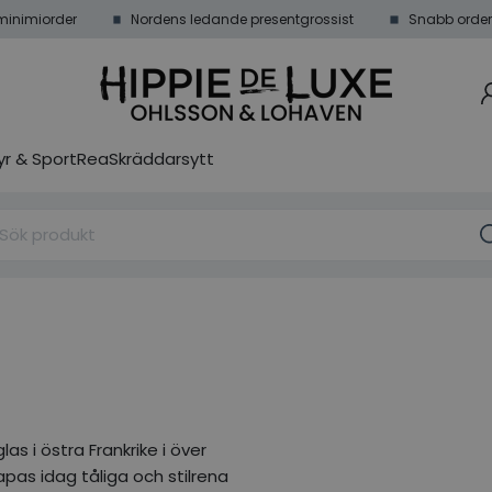
minimiorder
Nordens ledande presentgrossist
Snabb order
r & Sport
Rea
Skräddarsytt
as i östra Frankrike i över
apas idag tåliga och stilrena