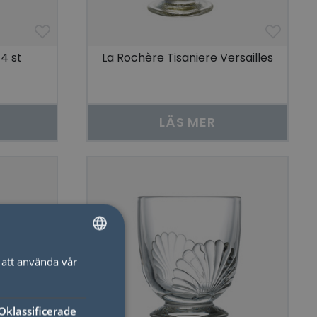
 4 st
La Rochère Tisaniere Versailles
LÄS MER
att använda vår
SWEDISH
ENGLISH
Oklassificerade