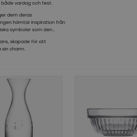
r både vardag och fest.
m ger dem deras
ningen hämtar inspiration från
storiska symboler som den
gans, skapade för att
 sin charm.