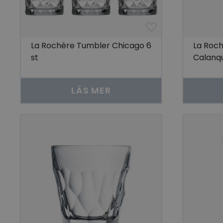
La Rochère Tumbler Chicago 6
La Roch
st
Calanqu
LÄS MER