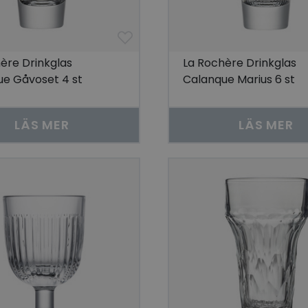
ère Drinkglas
La Rochère Drinkglas
e Gåvoset 4 st
Calanque Marius 6 st
LÄS MER
LÄS MER