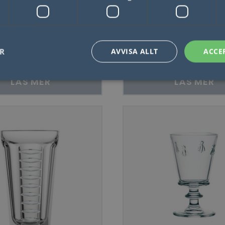
ère Dessertskål Délice
La Rochère Dessertskå
Crème Brûlée Délice 6 
ER
AVVISA ALLT
ACCE
LÄS MER
LÄS MER
Nödvändigt
Statistik
Marketing
Funktioner
Oklassificerade
låter kärnwebbplatsfunktioner som användarinloggning och kontohantering. Webbplat
utan strikt nödvändiga cookies.
Leverantör / Domän
Utgång
Beskrivning
1 dag
Detta är en Microsoft MSN 1: a parts cookie 
Microsoft
webbplatsen fungerar korrekt.
Corporation
.linkedin.com
Session
Denna cookie ställs in av YouTube för att sp
Google LLC
inbäddade videor.
.youtube.com
29
Denna cookie används för att skilja mellan
Cloudflare Inc.
minuter
Detta är fördelaktigt för webbplatsen för att 
.linkedin.com
57
rapporter om användningen av deras webbp