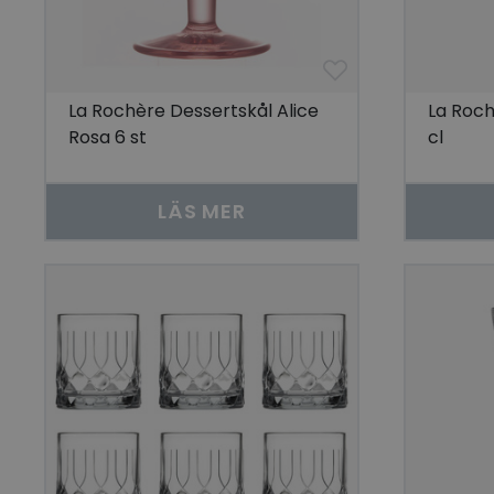
La Rochère Dessertskål Alice
La Roch
Rosa 6 st
cl
LÄS MER