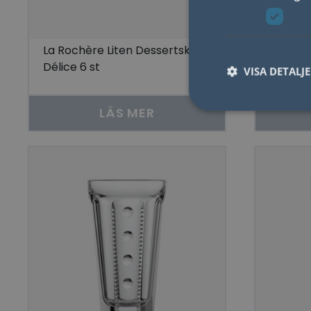
La Rochère Liten Dessertskål
La Roch
Délice 6 st
6 st
VISA DETALJ
LÄS MER
Nödvändiga kakor til
användas ordentligt 
Namn
lidc
YSC
__cf_bm