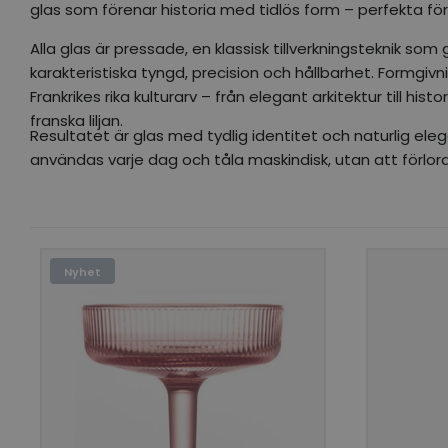
glas som förenar historia med tidlös form – perfekta fö
Alla glas är pressade, en klassisk tillverkningsteknik so
karakteristiska tyngd, precision och hållbarhet. Formgiv
Frankrikes rika kulturarv – från elegant arkitektur till hi
franska liljan.
Resultatet är glas med tydlig identitet och naturlig ele
användas varje dag och tåla maskindisk, utan att förlora
Nyhet