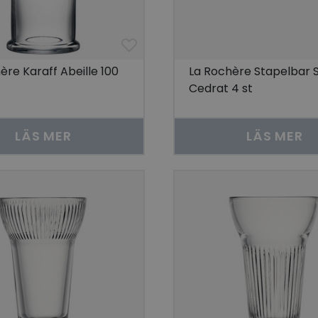
ère Karaff Abeille 100
La Rochère Stapelbar 
Cedrat 4 st
LÄS MER
LÄS MER