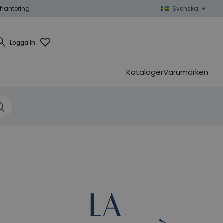
hantering
Svenska
Logga In
Kataloger
Varumärken