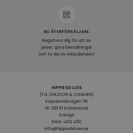
visitorid
www.hippiedeluxe.se
Session
Denna
använ
ident
besök
förbä
använ
genom
BLI ÅTERFÖRSÄLJARE
perso
och i
Registrera dig för att se
på be
prefe
priser, göra beställningar
surfhi
och ta del av erbjudanden!
last_viewed_products
www.hippiedeluxe.se
Session
Denna
och l
produ
av en
att fö
surfu
genom
relev
HIPPIE DE LUXE
baser
(f.d. OHLSSON & LOHAVEN)
surfhi
Karpalundsvägen 39
bcookie
1 år
Detta
Microsoft
SE-291 61 Kristianstad
MSN 1
Corporation
för at
.linkedin.com
Sverige
på we
socia
0414-400 430
info@hippiedeluxe.se
visitorid
.www.hippiedeluxe.se
1 år
Denna