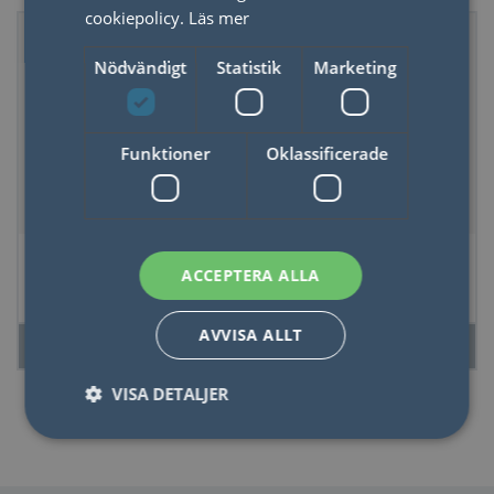
cookiepolicy.
Läs mer
Nödvändigt
Statistik
Marketing
Funktioner
Oklassificerade
Seltmann
Seltmann Mugg
ACCEPTERA ALLA
Kaffeservis Lido
Terra Brun 0,40 ltr
Black Line Vit 18
6-pack
delar
AVVISA ALLT
LÄS MER
LÄS MER
VISA DETALJER
Nödvändigt
Statistik
Marketing