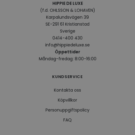
_fbp
2
Används av Fa
Meta Platform
HIPPIE DE LUXE
månader
för att leverera
Inc.
(f.d. OHLSSON & LOHAVEN)
4 veckor
serie
.hippiedeluxe.se
reklamprodukte
Karpalundsvägen 39
såsom realtids
från
SE-291 61 Kristianstad
tredjepartsann
Sverige
0414-400 430
info@hippiedeluxe.se
Öppettider
Måndag-fredag: 8:00-16:00
KUNDSERVICE
Kontakta oss
Köpvillkor
Personuppgiftspolicy
FAQ