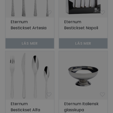
Eternum
Eternum
Bestickset Artesia
Bestickset Napoli
Rostfritt Stål 72
Rostfritt Stål 72
pcs
delar
LÄS MER
LÄS MER
Eternum
Eternum Italiensk
Bestickset Alfa
glasskupa