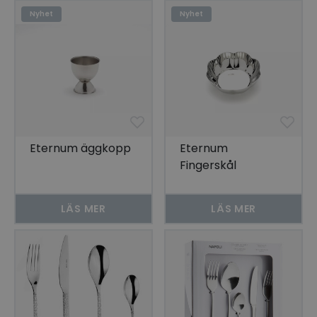
Nyhet
Nyhet
Eternum äggkopp
Eternum
Fingerskål
LÄS MER
LÄS MER