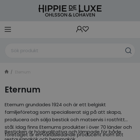
Eternum
Eternum
Eternum grundades 1924 och är ett belgiskt
familjeföretag som specialiserat sig på att skapa,
producera och sälja bestick och matservis i rostfritt
stål. Idag finns Eternums produkter i över 70 länder och
Besticken är högkvalitativa och lämpade för både
företaget är en världsledande producent inom sitt
restaurangkök och hemmakök.