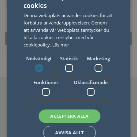
cookies
SWEDISH
Frottéhandduk
Bricka i björk, 36x28
Denna webbplats använder cookies för att
ENGLISH
cm
förbättra användarupplevelsen. Genom
att använda vår webbplats samtycker du
till alla cookies i enlighet med vår
LÄS MER
LÄS MER
cookiepolicy.
Läs mer
Nödvändigt
Statistik
Marketing
Funktioner
Oklassificerade
ACCEPTERA ALLA
KONTAKTA OSS
AVVISA ALLT