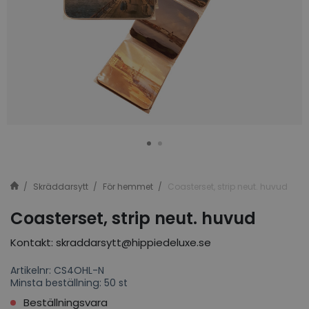
Skräddarsytt
För hemmet
Coasterset, strip neut. huvud
Coasterset, strip neut. huvud
Kontakt: skraddarsytt@hippiedeluxe.se
Artikelnr: CS4OHL-N
Minsta beställning: 50 st
Beställningsvara