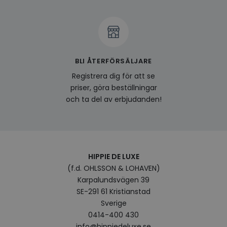
funge
YSC
Session
Denna
Google LLC
av Yo
.youtube.com
spåra
inbäd
__cf_bm
29
Denna
Cloudflare Inc.
minuter
använd
.linkedin.com
BLI ÅTERFÖRSÄLJARE
57
mella
sekunder
och b
Registrera dig för att se
fördel
priser, göra beställningar
webbp
göra 
och ta del av erbjudanden!
om a
Google
deras
Integritetspolicy
visitorid
www.hippiedeluxe.se
Session
Denna
använ
ident
besök
förbä
HIPPIE DE LUXE
använ
genom
(f.d. OHLSSON & LOHAVEN)
perso
Karpalundsvägen 39
och i
på be
SE-291 61 Kristianstad
prefe
surfhi
Sverige
0414-400 430
last_viewed_products
www.hippiedeluxe.se
Session
Denna
och l
info@hippiedeluxe.se