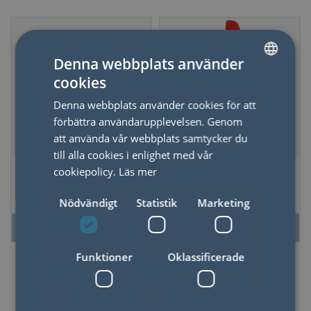
Denna webbplats använder
cookies
SWEDISH
Denna webbplats använder cookies för att
ENGLISH
förbättra användarupplevelsen. Genom
att använda vår webbplats samtycker du
till alla cookies i enlighet med vår
Birkmann Brödform
Birkmann Smal
cookiepolicy.
Läs mer
Perforerad 25 cm
Slickepott 27,5 cm
Körsbärsröd
Nödvändigt
Statistik
Marketing
LÄS MER
LÄS MER
Funktioner
Oklassificerade