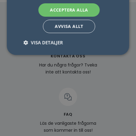
ACCEPTERA ALLA
AVVISA ALLT
VISA DETALJER
KONTAKTA OSS
Har du några frågor? Tveka
Nödvändigt
Statistik
Marketing
inte att kontakta oss!
Funktioner
Oklassificerade
Nödvändiga kakor tillåter kärnwebbplatsfunktioner
som användarinloggning och kontohantering.
Webbplatsen kan inte användas ordentligt utan
strikt nödvändiga cookies.
Namn
Leverantör / Domän
Utgång
Beskr
FAQ
lidc
1 dag
Detta
Microsoft
Läs de vanligaste frågorna
MSN 1
Corporation
som s
.linkedin.com
som kommer in till oss!
webb