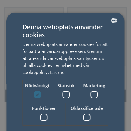
Denna webbplats använder
cookies
SWEDISH
Denna webbplats använder cookies för att
ENGLISH
förbättra användarupplevelsen. Genom
att använda vår webbplats samtycker du
till alla cookies i enlighet med vår
Birkmann
Birkmann
cookiepolicy.
Läs mer
Pepparkaksform
Pepparkaksform
Jul-Pingvin Rostfritt
Halloweenkatt
Nödvändigt
Statistik
Marketing
Stål 8 cm
Rostfritt Stål 8 cm
LÄS MER
LÄS MER
Funktioner
Oklassificerade