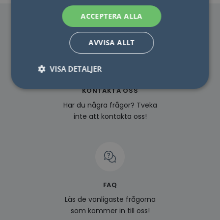
ACCEPTERA ALLA
AVVISA ALLT
VISA DETALJER
KONTAKTA OSS
Har du några frågor? Tveka
Nödvändigt
Statistik
Marketing
inte att kontakta oss!
Funktioner
Oklassificerade
Nödvändiga kakor tillåter kärnwebbplatsfunktioner
som användarinloggning och kontohantering.
Webbplatsen kan inte användas ordentligt utan
strikt nödvändiga cookies.
Namn
Leverantör / Domän
Utgång
Beskr
FAQ
lidc
1 dag
Detta
Microsoft
Läs de vanligaste frågorna
MSN 1
Corporation
som s
.linkedin.com
som kommer in till oss!
webb