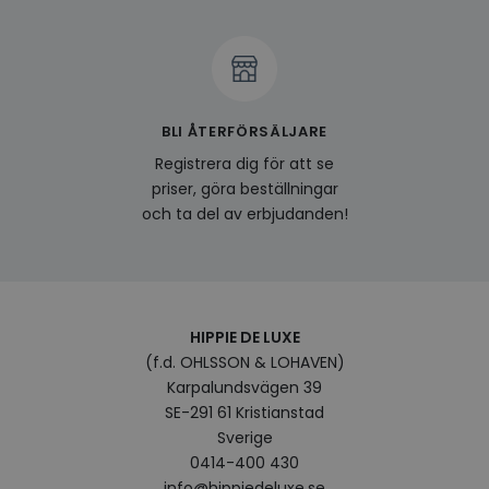
funge
YSC
Session
Denna
Google LLC
av Yo
.youtube.com
spåra
inbäd
__cf_bm
29
Denna
Cloudflare Inc.
minuter
använd
.linkedin.com
BLI ÅTERFÖRSÄLJARE
57
mella
sekunder
och b
Registrera dig för att se
fördel
priser, göra beställningar
webbp
göra 
och ta del av erbjudanden!
om a
Google
deras
Integritetspolicy
visitorid
www.hippiedeluxe.se
Session
Denna
använ
ident
besök
förbä
HIPPIE DE LUXE
använ
genom
(f.d. OHLSSON & LOHAVEN)
perso
Karpalundsvägen 39
och i
på be
SE-291 61 Kristianstad
prefe
surfhi
Sverige
0414-400 430
last_viewed_products
www.hippiedeluxe.se
Session
Denna
och l
info@hippiedeluxe.se