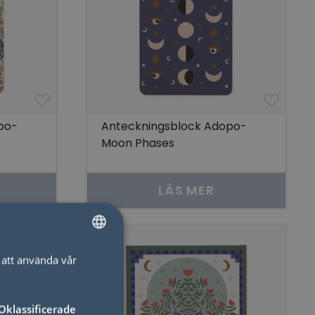
po-
Anteckningsblock Adopo-
Moon Phases
LÄS MER
att använda vår
SWEDISH
ENGLISH
Oklassificerade