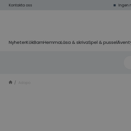
Kontakta oss
Ingen 
Nyheter
Kök
Barn
Hemma
Läsa & skriva
Spel & pussel
Äventy
Adopo