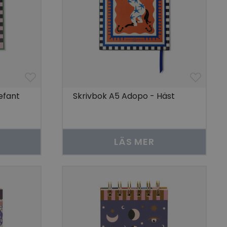
efant
Skrivbok A5 Adopo - Häst
LÄS MER