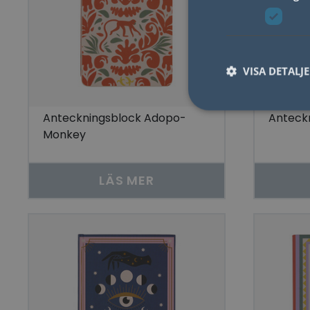
VISA DETALJ
Anteckningsblock Adopo-
Anteck
Monkey
Nödvändiga kakor til
användas ordentligt 
LÄS MER
Namn
lidc
YSC
__cf_bm