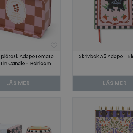
us plåtask AdopoTomato
Skrivbok A5 Adopo - El
 Tin Candle - Heirloom
o
LÄS MER
LÄS MER