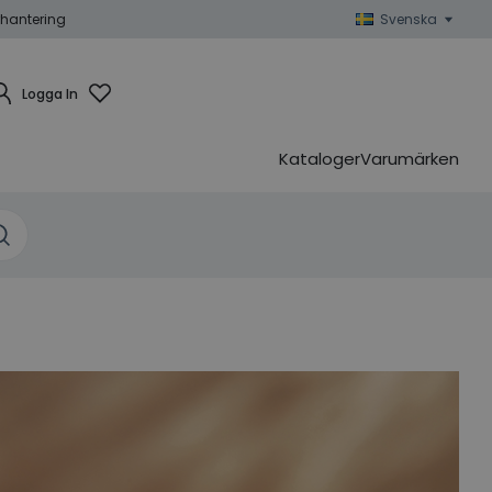
hantering
Svenska
Logga In
Kataloger
Varumärken