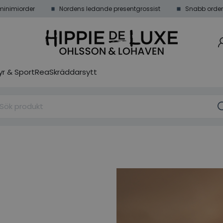
minimiorder
Nordens ledande presentgrossist
Snabb order
r & Sport
Rea
Skräddarsytt