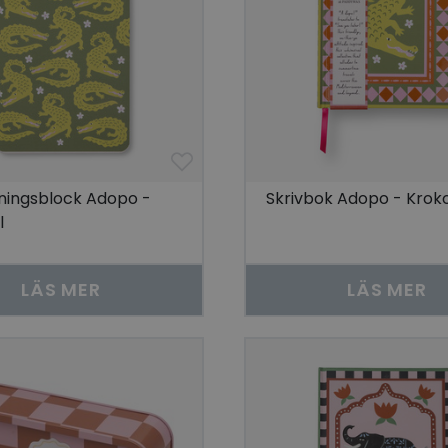
ningsblock Adopo -
Skrivbok Adopo - Kroko
l
LÄS MER
LÄS MER