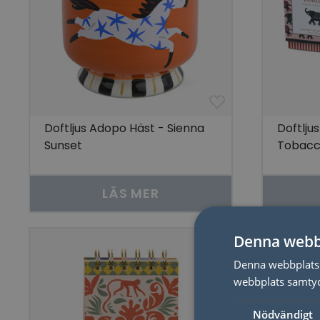
Doftljus Adopo Häst - Sienna
Doftlju
Sunset
Tobacco
LÄS MER
Denna webb
Denna webbplats 
webbplats samtyck
Nödvändigt