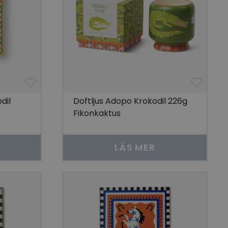
dil
Doftljus Adopo Krokodil 226g
Fikonkaktus
LÄS MER