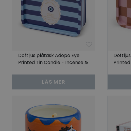
Doftljus plåtask Adopo Eye
Doftlj
Printed Tin Candle - Incense &
Printed
Smoke
Tomat
LÄS MER